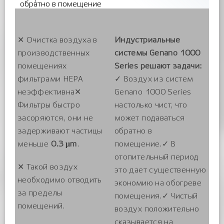
обратно в помещение
✕ Очистка воздуха в
Индустриальные
производственных
системы Genano 1000
помещениях
Series решают задачи:
фильтрами HEPA
✓ Воздух из систем
неэффективна✕
Genano 1000 Series
Фильтры быстро
настолько чист, что
засоряются, они не
может подаваться
задерживают частицы
обратно в
меньше
0.3 μm
.
помещение.✓ В
отопительный период
✕ Такой воздух
это дает существенную
необходимо отводить
экономию на обогреве
за пределы
помещения.✓ Чистый
помещений.
воздух положительно
сказывается на