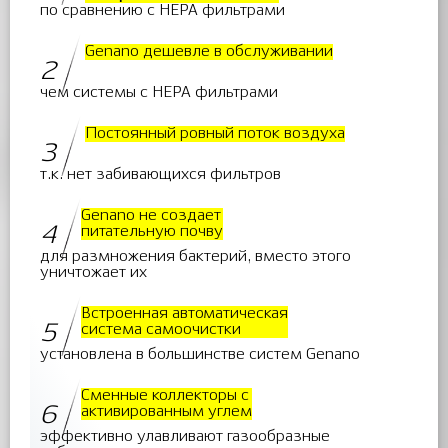
по сравнению с HEPA фильтрами
Genano дешевле в обслуживании
2
чем системы с HEPA фильтрами
Постоянный ровный поток воздуха
3
т.к. нет забивающихся фильтров
Genano не создает
4
питательную почву
для размножения бактерий, вместо этого
уничтожает их
Встроенная автоматическая
5
система самоочистки
установлена в большинстве систем Genano
Сменные коллекторы с
6
активированным углем
эффективно улавливают газообразные